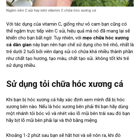
Ngậm viên C sủi hay viên vitamin C chữa hóc xương cá
Với tác dụng của vitamin C, giống như vỏ cam bạn cũng có
thể ngậm trực tiếp viên C sủi, hiệu quả mà nó đã mang lại sẽ
khiến cho bạn bất ngờ. Tuy nhiên, với
mẹo chữa hóc xương
cá dân gian
này bạn nên hạn chế sử dụng cho trẻ nhỏ, nhất là
trẻ dưới 2 tuổi bởi viên dạng sủi có chứa khá nhiều thành phần
như chất tạo hương, tạo màu, chất tạo sủi…không tốt khi trẻ
sử dụng nhiều.
Sử dụng tỏi chữa hóc xương cá
Khi bạn bị hóc xương cá hãy xác định xem mình đã bị hóc
xương bên nào. Nếu là hóc xương bên phải thì bạn hãy dùng
một nhánh tỏi bóc vỏ và nhét vào lỗ mũi bên trái sau đó bạn
hãy bịt lỗ mũi bên phải lại và thở bằng miệng.
Khoảng 1-2 phút sau bạn sẽ hắt hơi và sẽ nôn ra, khi đó