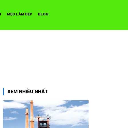
N
MẸO LÀM ĐẸP
BLOG
XEM NHIỀU NHẤT