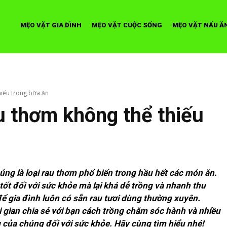
MẸO VẶT GIA ĐÌNH
MẸO VẶT CUỘC SỐNG
MẸO VẶT NẤU Ă
hiếu trong bữa ăn
u thơm không thể thiếu
húng là loại rau thơm phổ biến trong hầu hết các món ăn.
ốt đối với sức khỏe mà lại khá dễ trồng và nhanh thu
để gia đình luôn có sẵn rau tươi dùng thường xuyên.
 gian chia sẻ với bạn cách trồng chăm sóc hành và nhiều
 của chúng đối với sức khỏe. Hãy cùng tìm hiểu nhé!