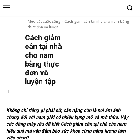
Mẹo vặt cuộc sống
Cách giảm cân tại nhà cho nam bằng
thực đơn và luyện...
Cách giảm
cân tại nhà
cho nam
bằng thực
đơn và
luyện tập
Không chỉ riêng gì phái nữ, cân nặng còn là nỗi ám ảnh
chung đối với nam giới có nhiều bụng mỡ và mỡ thừa. Vậy
các đấng mày râu đã biết Cách giảm cân tại nhà cho nam
hiệu quả mà vẫn đảm bảo sức khỏe cùng năng lượng làm
việc chưa?