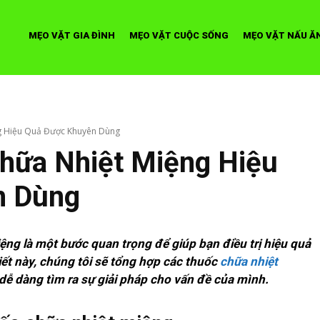
MẸO VẶT GIA ĐÌNH
MẸO VẶT CUỘC SỐNG
MẸO VẶT NẤU Ă
ng Hiệu Quả Được Khuyên Dùng
hữa Nhiệt Miệng Hiệu
n Dùng
iệng là một bước quan trọng để giúp bạn điều trị hiệu quả
ết này, chúng tôi sẽ tổng hợp các thuốc
chữa nhiệt
dễ dàng tìm ra sự giải pháp cho vấn đề của mình.