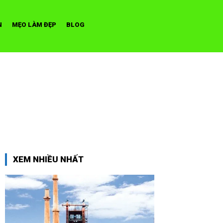
N
MẸO LÀM ĐẸP
BLOG
XEM NHIỀU NHẤT