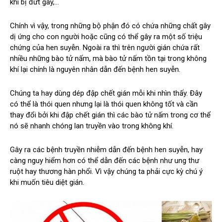
khi bị đứt gãy,…
Chính vì vậy, trong những bộ phận đó có chứa những chất gây
dị ứng cho con người hoặc cũng có thể gây ra một số triệu
chứng của hen suyễn. Ngoài ra thì trên người gián chứa rất
nhiều những bào tử nấm, mà bào tử nấm tồn tại trong không
khí lại chính là nguyên nhân dẫn đến bệnh hen suyễn.
Chúng ta hay dùng dép đập chết gián mỗi khi nhìn thấy. Đây
có thể là thói quen nhưng lại là thói quen không tốt và cần
thay đổi bởi khi đập chết gián thì các bào tử nấm trong cơ thể
nó sẽ nhanh chóng lan truyền vào trong không khí.
Gây ra các bệnh truyền nhiễm dẫn đến bệnh hen suyễn, hay
càng nguy hiểm hơn có thể dẫn đến các bệnh như ung thư
ruột hay thương hàn phổi. Vì vậy chúng ta phải cực kỳ chú ý
khi muốn tiêu diệt gián.