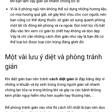
khi bạn làm vậy gián sẽ nhanh chóng bỏ đi
Vì là ở phòng ngủ nên không thể sử dụng những hương liệu
có mùi hương quá gắt, sẽ gây khó chịu cho con người, nên
bạn cũng có thể dùng thuốc xịt gián xịt xung quanh phòng
một lát rồi đóng kín phòng và ra ngoài. Đợi một lúc rồi bắt
đầu vào tìm xem có gián bị chết hay không và dọn dẹp.
Vậy là chỉ cần những cách đơn giản như vậy là bạn đã có
thể loại bỏ được loại côn trùng đáng ghét đó.
Một vài lưu ý diệt và phòng tránh
gián
Khi diệt gián bạn nên tránh
cách diệt gián
là đập bằng dép vì
những vi khuẩn và ký sinh trùng trong người gián sẽ nhanh
chóng lan tỏa ra trong không khí và gây ra các bệnh không
kém phần nguy hiểm như hen suyễn hay thương hàn, …
Để phòng tránh gián vào nhà thì cách tốt nhất là bạn nên dọn