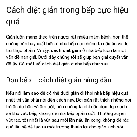
Cách diệt gián trong bếp cực hiệu
quả
Gián luôn mang theo trên người rất nhiều mầm bệnh, hơn thế
chúng còn hay xuất hiện ở nhà bếp nơi chúng ta nấu ăn và dự
trữ thực phẩm. Vì vậy,
cách diệt gián
ở nhà bếp luôn là một
vấn đề nan giải. Dưới đây chúng tôi sẽ giúp bạn giải quyết vấn
đề ấy. Có một số cách diệt gián ở nhà bếp như sau:
Dọn bếp – cách diệt gián hàng đầu
Nếu nói làm sao để có thể đuổi gián đi khỏi nhà bếp hiệu quả
nhất thì vẫn phải nói đến cách này. Bởi gián rất thích những nơi
trú ẩn dơ bẩn và ẩm ướt, nên chúng ta chỉ cần dọn dẹp sạch
sẽ khu vực bếp, không để nhà bếp bị ẩm ướt. Thường xuyên
vứt rác, tốt nhất là vứt sau mỗi lần nấu ăn xong, không để rác
quá lâu sẽ dễ tạo ra môi trường thuận lợi cho gián sinh sôi.